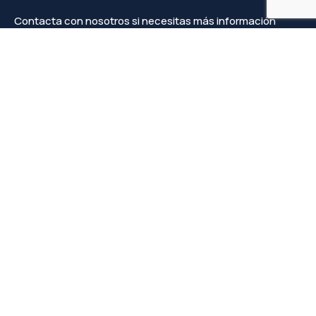
Contacta con nosotros si necesitas más información
Contacto
info@faprove.es
+(34) 649 82 15 98
Legal
Política de privacidad
Política de cookies
Aviso Legal