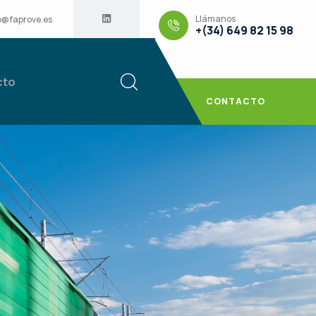
Llámanos
o@faprove.es
+(34) 649 82 15 98
cto
CONTACTO