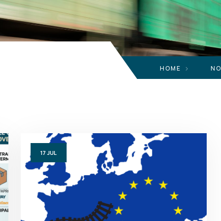
HOME
17
JUL