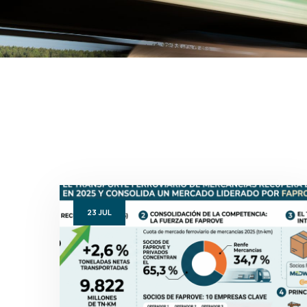
23
JUL