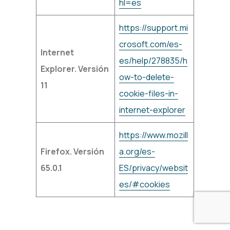
hl=es
https://support.mi
crosoft.com/es-
Internet
es/help/278835/h
Explorer. Versión
ow-to-delete-
11
cookie-files-in-
internet-explorer
https://www.mozill
Firefox. Versión
a.org/es-
65.0.1
ES/privacy/websit
es/#cookies