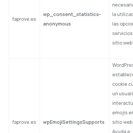
necesari
wp_consent_statistics-
la utiliza
faprove.es
anonymous
las opcio
servicios
sitio web
WordPre
establec
cookie c
un usuar
interact
emojis e
faprove.es
wpEmojiSettingsSupports
sitio web
Ayuda a