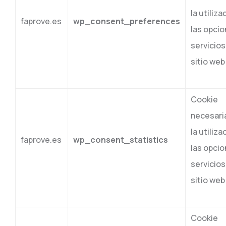
la utiliza
faprove.es
wp_consent_preferences
las opcio
servicios
sitio web
Cookie
necesari
la utiliza
faprove.es
wp_consent_statistics
las opcio
servicios
sitio web
Cookie