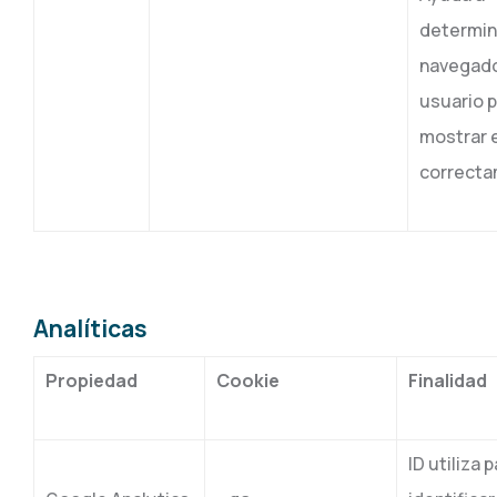
determina
navegado
usuario 
mostrar 
correcta
Analíticas
Propiedad
Cookie
Finalidad
ID utiliza 