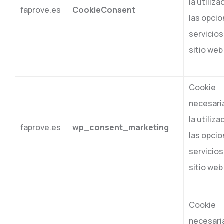
la utiliza
faprove.es
CookieConsent
las opcio
servicios
sitio web
Cookie
necesari
la utiliza
faprove.es
wp_consent_marketing
las opcio
servicios
sitio web
Cookie
necesari