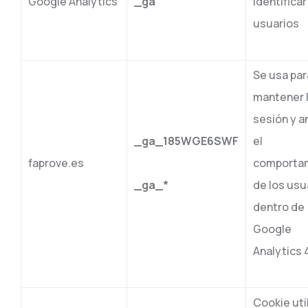
Google Analytics
_ga
identificar
usuarios
Se usa par
mantener 
sesión y a
_ga_185WGE6SWF
el
faprove.es
comporta
_ga_*
de los usu
dentro de
Google
Analytics 
Cookie uti