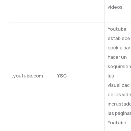
vídeos.
Youtube
establece
cookie par
hacer un
seguimien
.youtube.com
YSC
las
visualizac
de los víd
incrustad
las página
Youtube.