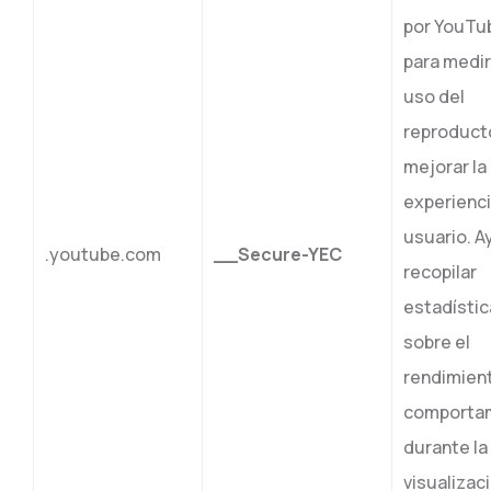
por YouTu
para medir
uso del
reproduct
mejorar la
experienci
usuario. A
.youtube.com
__Secure-YEC
recopilar
estadístic
sobre el
rendimient
comporta
durante la
visualizac