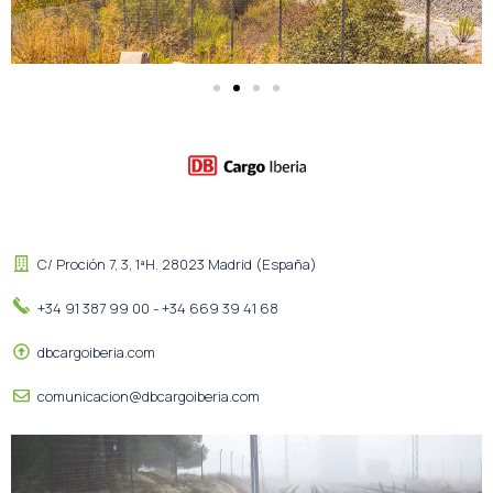
C/ Proción 7, 3, 1ªH. 28023 Madrid (España)
+34 91 387 99 00 - +34 669 39 41 68
dbcargoiberia.com
comunicacion@dbcargoiberia.com