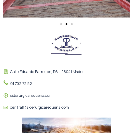
Calle Eduardo Barreiros, 116 - 28041 Madrid
91 702 72 52
siderurgicarequena.com
central@siderurgicarequena.com