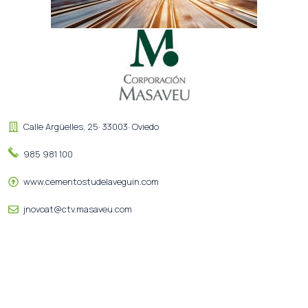
Calle Argüelles, 25· 33003· Oviedo
985 981 100
www.cementostudelaveguin.com
jnovoat@ctv.masaveu.com