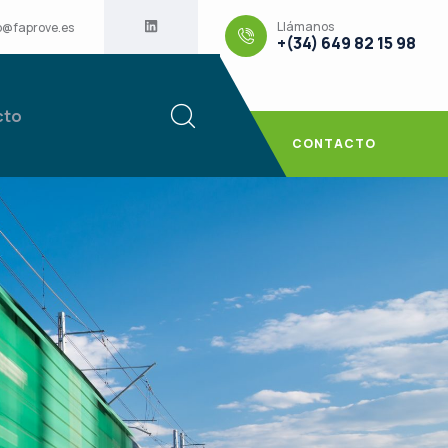
Llámanos
o@faprove.es
+(34) 649 82 15 98
cto
CONTACTO