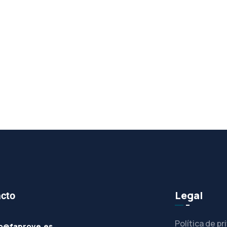
Legal
cto
Política de pr
fo@faprove.es