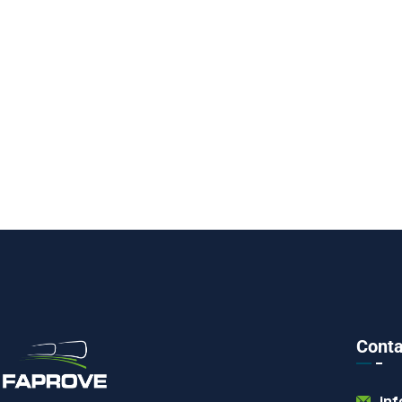
Conta
in