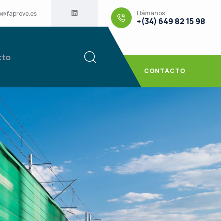
Llámanos
o@faprove.es
+(34) 649 82 15 98
cto
CONTACTO