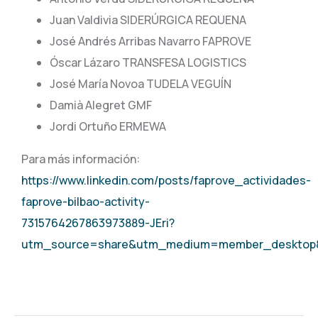
Juan Valdivia SIDERÚRGICA REQUENA
José Andrés Arribas Navarro FAPROVE
Óscar Lázaro TRANSFESA LOGISTICS
José María Novoa TUDELA VEGUÍN
Damià Alegret GMF
Jordi Ortuño ERMEWA
Para más información:
https://www.linkedin.com/posts/faprove_actividades-
faprove-bilbao-activity-
7315764267863973889-JEri?
utm_source=share&utm_medium=member_desktop