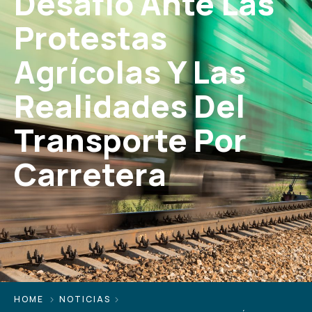
Desafío Ante Las
Protestas
Agrícolas Y Las
Realidades Del
Transporte Por
Carretera
HOME
NOTICIAS