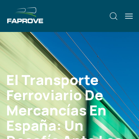
El Transporte
Ferroviario De
Mercancías En
España: Un