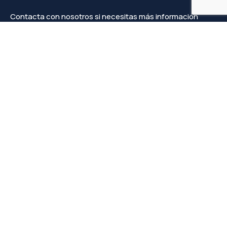
Contacta con nosotros si necesitas más información
Contacto
info@faprove.es
+(34) 649 82 15 98
Legal
Política de privacidad
Política de cookies