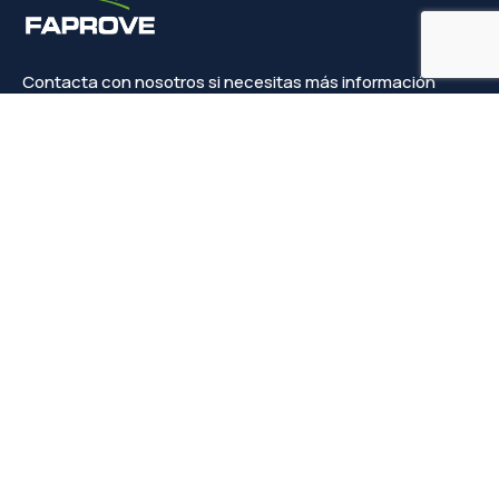
Contacta con nosotros si necesitas más información
Contacto
info@faprove.es
+(34) 649 82 15 98
Legal
Política de privacidad
Política de cookies