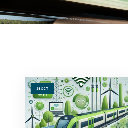
28
OCT