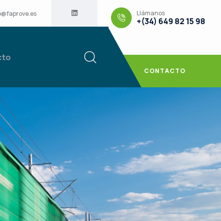
Llámanos
o@faprove.es
+(34) 649 82 15 98
cto
CONTACTO