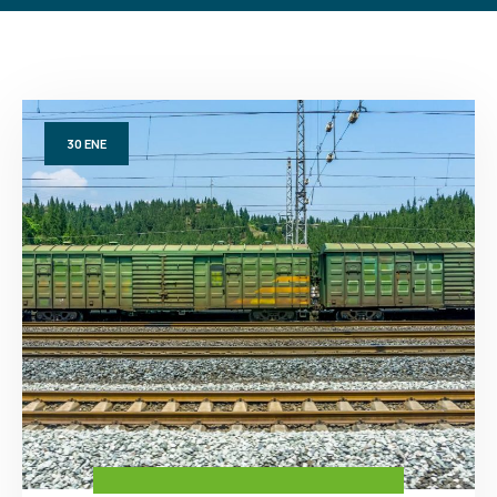
30
ENE