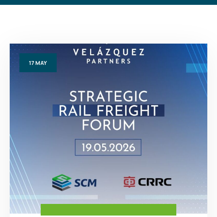
17
MAY