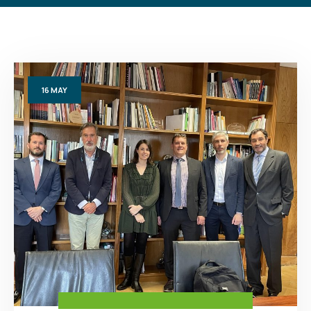
16
MAY