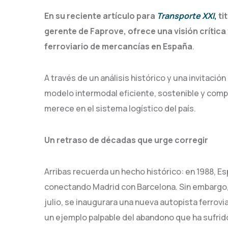
En su reciente artículo para
Transporte XXI
,
ti
gerente de Faprove, ofrece una visión crítica
ferroviario de mercancías en España
.
A través de un análisis histórico y una invitació
modelo intermodal eficiente, sostenible y competi
merece en el sistema logístico del país.
Un retraso de décadas que urge corregir
Arribas recuerda un hecho histórico: en 1988, Es
conectando Madrid con Barcelona. Sin embargo, 
julio, se inaugurara una nueva autopista ferrovi
un ejemplo palpable del abandono que ha sufrido