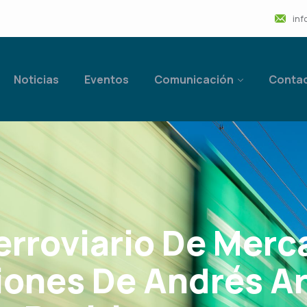
inf
Noticias
Eventos
Comunicación
Conta
erroviario De Merc
iones De Andrés Ar