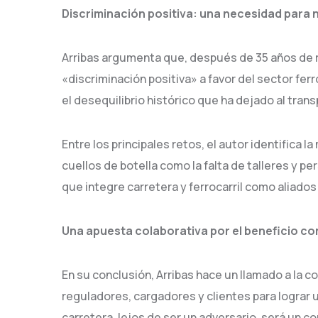
Discriminación positiva: una necesidad para n
Arribas argumenta que, después de 35 años de r
«discriminación positiva» a favor del sector ferr
el desequilibrio histórico que ha dejado al tran
Entre los principales retos, el autor identifica 
cuellos de botella como la falta de talleres y p
que integre carretera y ferrocarril como aliad
Una apuesta colaborativa por el beneficio c
En su conclusión, Arribas hace un llamado a la 
reguladores, cargadores y clientes para lograr u
carretera, lejos de ser un adversario, será un c