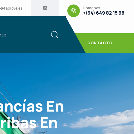
Llámanos
o@faprove.es
+(34) 649 82 15 98
cto
CONTACTO
ancías En
ribas En