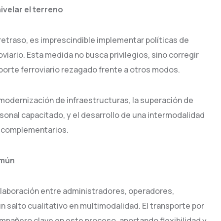
ivelar el terreno
etraso, es imprescindible implementar políticas de
oviario. Esta medida no busca privilegios, sino corregir
sporte ferroviario rezagado frente a otros modos.
la modernización de infraestructuras, la superación de
ersonal capacitado, y el desarrollo de una intermodalidad
os complementarios.
omún
colaboración entre administradores, operadores,
n salto cualitativo en multimodalidad. El transporte por
ompañero clave en este proceso, aportando flexibilidad y