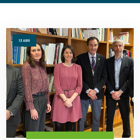
13
ABR