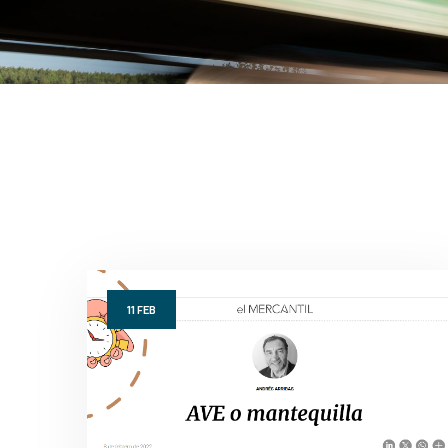
11
FEB