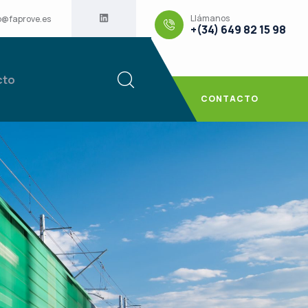
Llámanos
o@faprove.es
+(34) 649 82 15 98
cto
CONTACTO