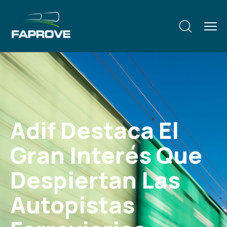
Adif Destaca El
Gran Interés Que
Despiertan Las
Autopistas