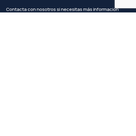
Contacta con nosotros si necesitas más información
Contacto
info@faprove.es
+(34) 649 82 15 98
Legal
Política de privacidad
Política de cookies
Aviso Legal