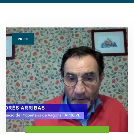
20
FEB