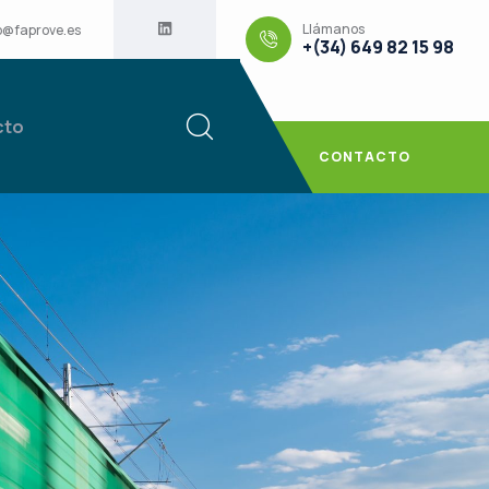
Llámanos
o@faprove.es
+(34) 649 82 15 98
cto
CONTACTO