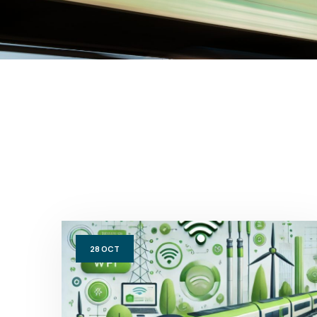
28
OCT