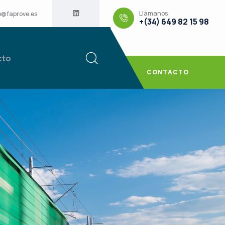
Llámanos
o@faprove.es
+(34) 649 82 15 98
cto
CONTACTO