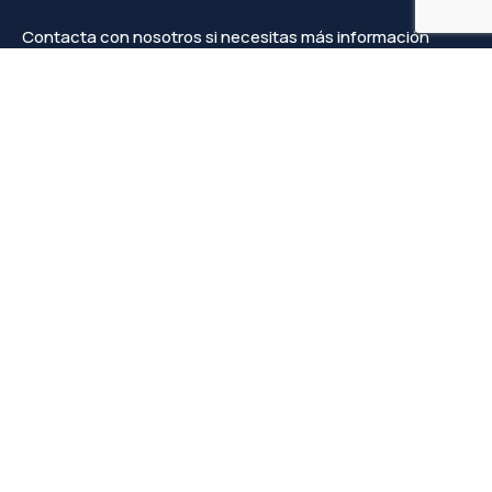
Contacta con nosotros si necesitas más información
Contacto
info@faprove.es
+(34) 649 82 15 98
Legal
Política de privacidad
Política de cookies