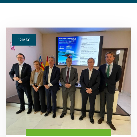
12
MAY