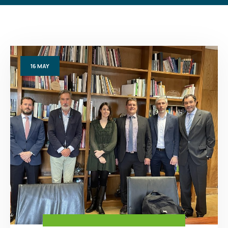
16
MAY