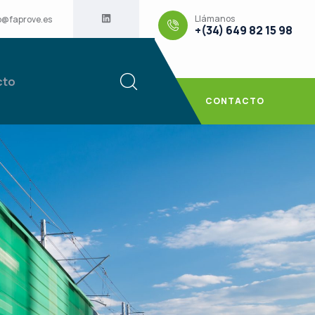
Llámanos
o@faprove.es
+(34) 649 82 15 98
cto
CONTACTO