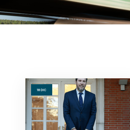
18
DIC