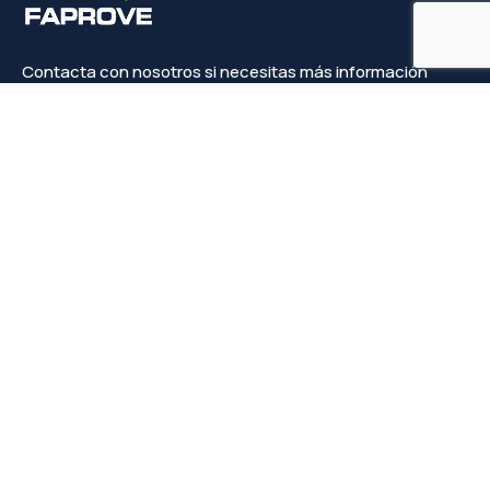
Contacta con nosotros si necesitas más información
Contacto
info@faprove.es
+(34) 649 82 15 98
Legal
Política de privacidad
Política de cookies