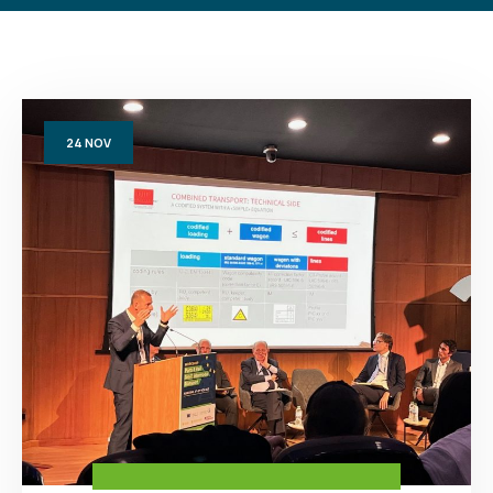
24
NOV