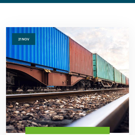
21
NOV