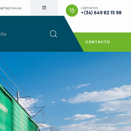
Llámanos
o@faprove.es
+(34) 649 82 15 98
cto
CONTACTO