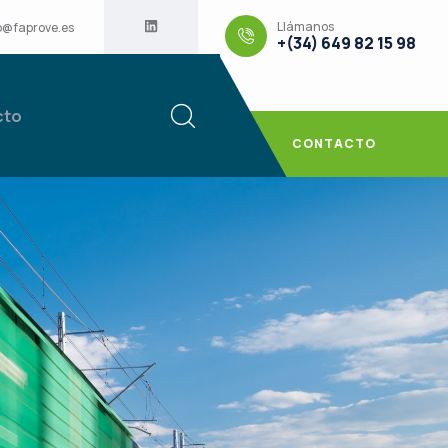
Llámanos
o@faprove.es
+(34) 649 82 15 98
cto
CONTACTO