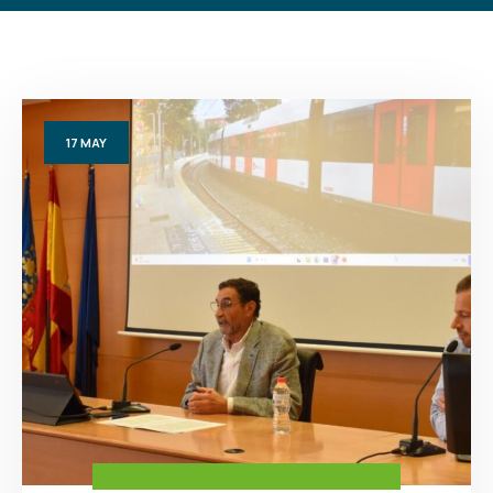
17
MAY