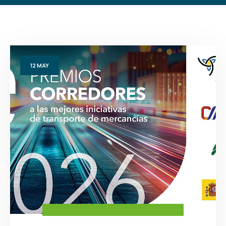
12
MAY