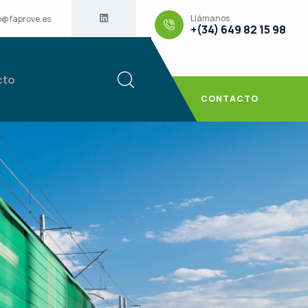
Llámanos
o@faprove.es
+(34) 649 82 15 98
cto
CONTACTO