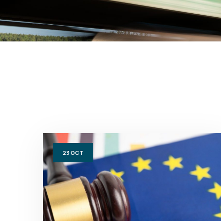
23
OCT