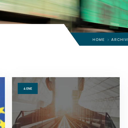
HOME
ARCHIV
4
ENE