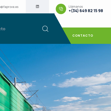
Llámanos
o@faprove.es
+(34) 649 82 15 98
cto
CONTACTO