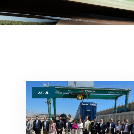
22
JUL