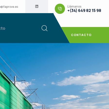
Llámanos
o@faprove.es
+(34) 649 82 15 98
cto
CONTACTO