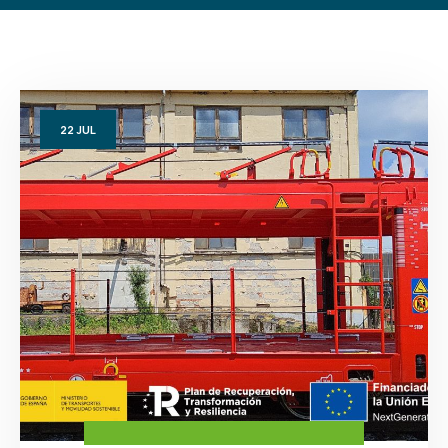
22
JUL