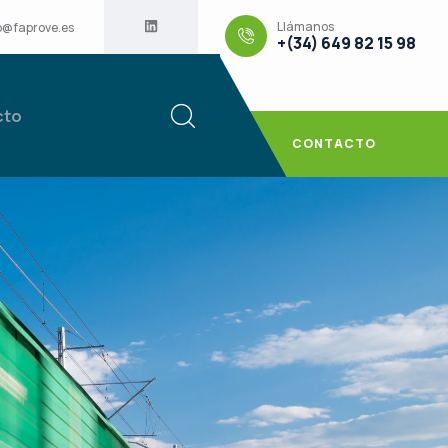
Llámanos
o@faprove.es
+(34) 649 82 15 98
cto
CONTACTO