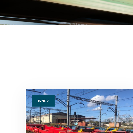
15
NOV