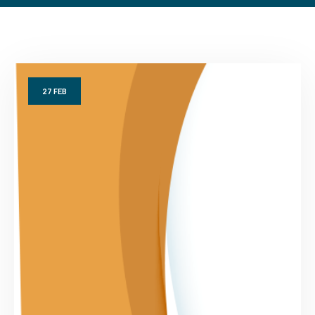
27
FEB