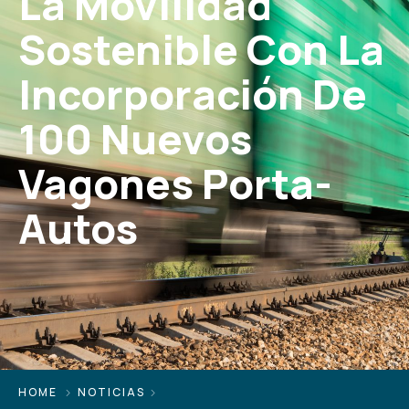
La Movilidad
Sostenible Con La
Incorporación De
100 Nuevos
Vagones Porta-
Autos
HOME
NOTICIAS