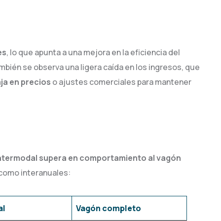
es
, lo que apunta a una mejora en la eficiencia del
bién se observa una ligera caída en los ingresos, que
aja en precios
o ajustes comerciales para mantener
ntermodal supera en comportamiento al vagón
 como interanuales:
al
Vagón completo