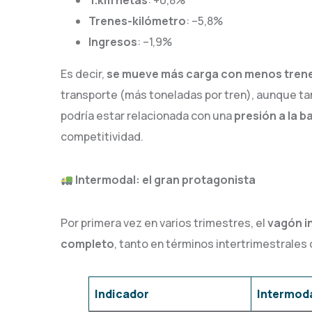
T.km netas
: +0,8%
Trenes-kilómetro
: –5,8%
Ingresos
: –1,9%
Es decir,
se mueve más carga con menos tren
transporte (más toneladas por tren), aunque tam
podría estar relacionada con una
presión a la b
competitividad.
Intermodal: el gran protagonista
Por primera vez en varios trimestres, el
vagón i
completo
, tanto en términos intertrimestrales
Indicador
Intermod