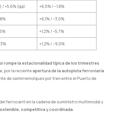
) / +5,6% (qa)
+6,5% / –1,8%
,8%
+6,1% / –3,0%
,5%
+1,2% / –5,7%
2,3%
+1,2% / –9,0%
al
rompe la estacionalidad típica de los trimestres
e, por la reciente
apertura de la autopista ferroviaria
iente de semirremolques por tren entre el Puerto de
del ferrocarril en la cadena de suministro multimodal y
sostenible, competitiva y coordinada
.