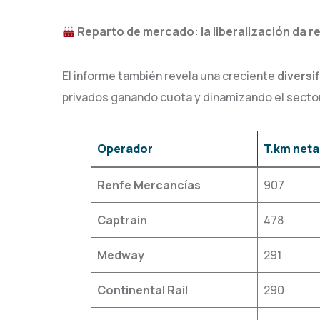
Reparto de mercado: la liberalización da r
El informe también revela una creciente
diversi
privados ganando cuota y dinamizando el sector
Operador
T.km neta
Renfe Mercancías
907
Captrain
478
Medway
291
Continental Rail
290