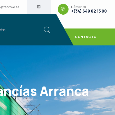
Llámanos
o@faprove.es
+(34) 649 82 15 98
cto
CONTACTO
ancías Arranca