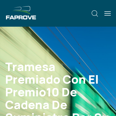
Tramesa
Premiado Con El
Premio10 De
Cadena De