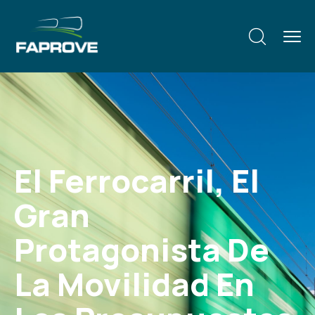
El Ferrocarril, El
Gran
Protagonista De
La Movilidad En