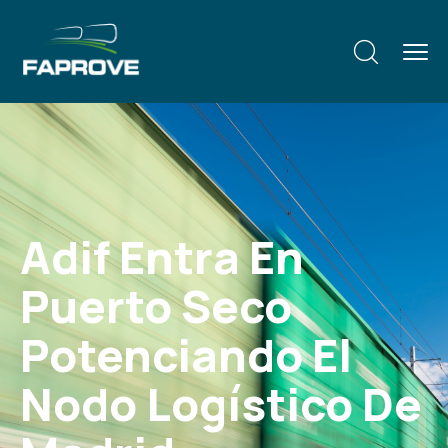
Adif Entra En
Puerto Seco
Potenciando El
Nodo Logístico De