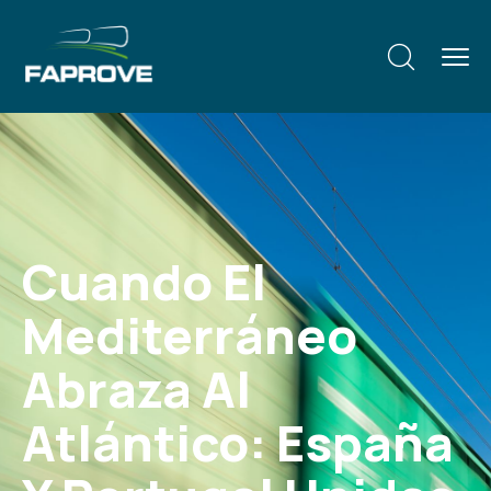
Cuando El
Mediterráneo
Abraza Al
Atlántico: España