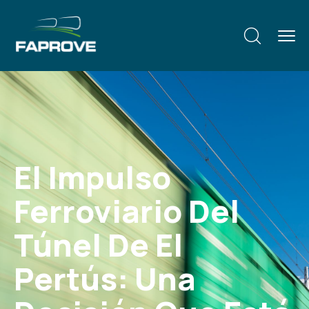
El Impulso
Ferroviario Del
Túnel De El
Pertús: Una