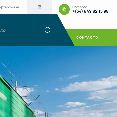
Llámanos
o@faprove.es
+(34) 649 82 15 98
cto
CONTACTO