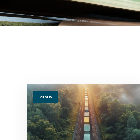
20
NOV