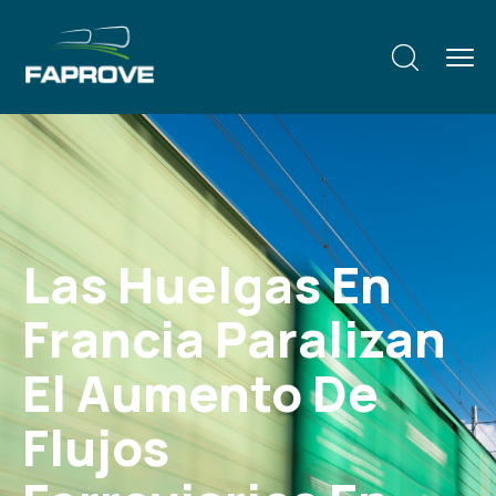
Las Huelgas En
Francia Paralizan
El Aumento De
Flujos