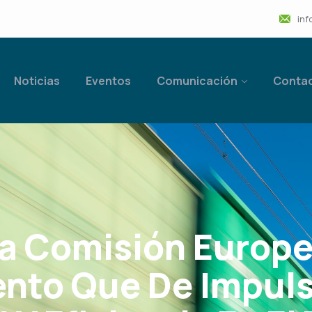
inf
Noticias
Eventos
Comunicación
Conta
a Comisión Europe
nto Que De Impuls