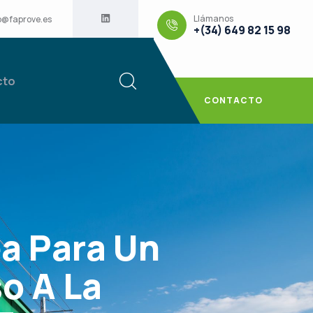
Llámanos
o@faprove.es
+(34) 649 82 15 98
cto
CONTACTO
a Para Un
o A La