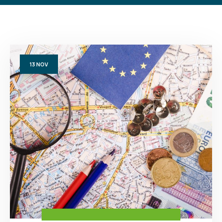
13
NOV